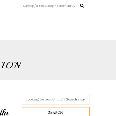
TION
dla