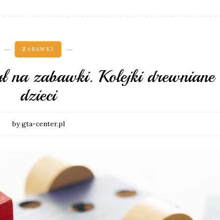
ZABAWKI
ł na zabawki. Kolejki drewniane 
dzieci
by gta-center.pl