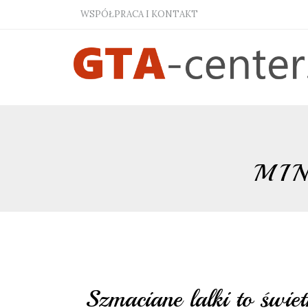
WSPÓŁPRACA I KONTAKT
MIN
Szmaciane lalki to świ