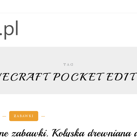
TAG
ECRAFT POCKET EDI
ZABAWKI
etne zabawki. Kołyska drewniana 