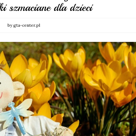
ki szmaciane dla dzieci
by gta-center.pl