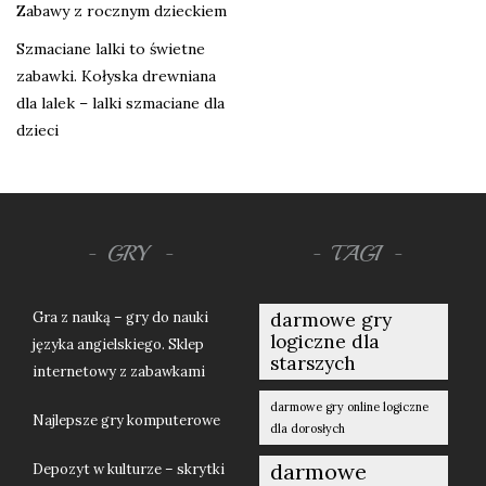
Zabawy z rocznym dzieckiem
Szmaciane lalki to świetne
zabawki. Kołyska drewniana
dla lalek – lalki szmaciane dla
dzieci
GRY
TAGI
Gra z nauką – gry do nauki
darmowe gry
logiczne dla
języka angielskiego. Sklep
starszych
internetowy z zabawkami
darmowe gry online logiczne
Najlepsze gry komputerowe
dla dorosłych
darmowe
Depozyt w kulturze – skrytki