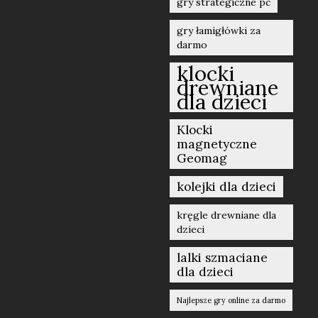
gry strategiczne pc
gry łamigłówki za
darmo
klocki
drewniane
dla dzieci
Klocki
magnetyczne
Geomag
kolejki dla dzieci
kręgle drewniane dla
dzieci
lalki szmaciane
dla dzieci
Najlepsze gry online za darmo