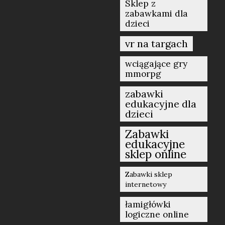
Sklep z
zabawkami dla
dzieci
vr na targach
wciągające gry
mmorpg
zabawki
edukacyjne dla
dzieci
Zabawki
edukacyjne
sklep online
Zabawki sklep
internetowy
łamigłówki
logiczne online