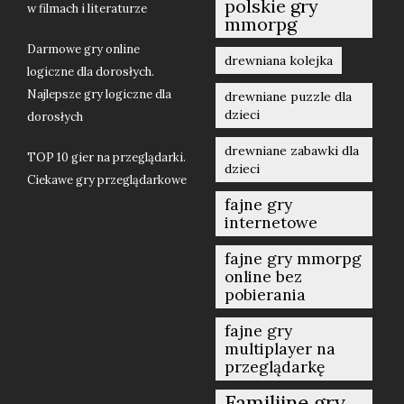
polskie gry
w filmach i literaturze
mmorpg
Darmowe gry online
drewniana kolejka
logiczne dla dorosłych.
Najlepsze gry logiczne dla
drewniane puzzle dla
dzieci
dorosłych
drewniane zabawki dla
TOP 10 gier na przeglądarki.
dzieci
Ciekawe gry przeglądarkowe
fajne gry
internetowe
fajne gry mmorpg
online bez
pobierania
fajne gry
multiplayer na
przeglądarkę
Familijne gry