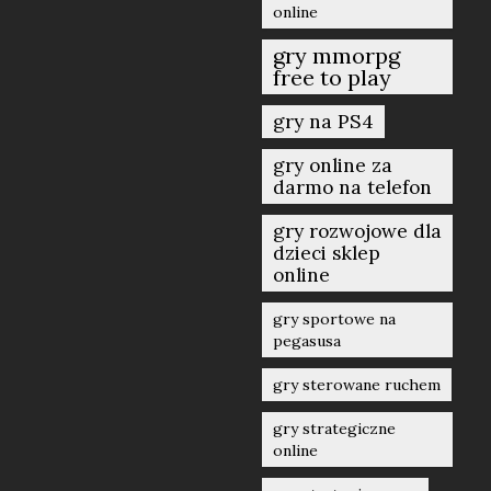
online
gry mmorpg
free to play
gry na PS4
gry online za
darmo na telefon
gry rozwojowe dla
dzieci sklep
online
gry sportowe na
pegasusa
gry sterowane ruchem
gry strategiczne
online