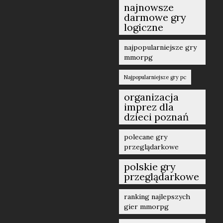
najnowsze
darmowe gry
logiczne
najpopularniejsze gry
mmorpg
Najpopularniejsze gry pc
organizacja
imprez dla
dzieci poznań
polecane gry
przeglądarkowe
polskie gry
przeglądarkowe
ranking najlepszych
gier mmorpg