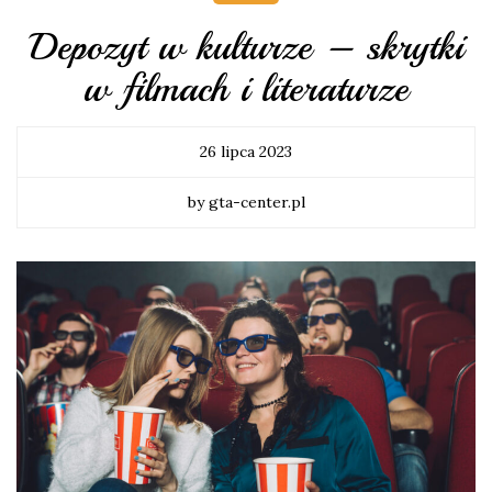
Depozyt w kulturze – skrytki
w filmach i literaturze
26 lipca 2023
by gta-center.pl