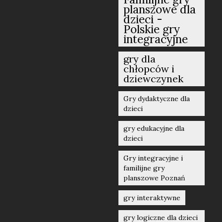
planszowe dla
dzieci -
Polskie gry
integracyjne
gry dla
chłopców i
dziewczynek
Gry dydaktyczne dla
dzieci
gry edukacyjne dla
dzieci
Gry integracyjne i
familijne gry
planszowe Poznań
gry interaktywne
gry logiczne dla dzieci