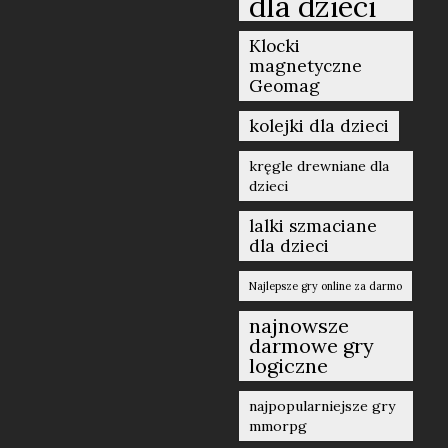
dla dzieci
Klocki
magnetyczne
Geomag
kolejki dla dzieci
kręgle drewniane dla
dzieci
lalki szmaciane
dla dzieci
Najlepsze gry online za darmo
najnowsze
darmowe gry
logiczne
najpopularniejsze gry
mmorpg