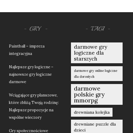
GRY
TAGI
Paintball – impreza
darmowe gry
logiczne dla
integracyjna
starszych
Najlepsze gry logiczne –
darmowe gry online logiczne
najnowsze gry logiczne
dla dorosłych
darmowe
darmowe
polskie gry
Wciągające gry planszowe,
mmorpg
które zbliżą Twoją rodzinę:
Najlepsze propozycje na
drewniana kolejka
wspólne wieczory
drewniane puzzle dla
dzieci
Gry społecznościowe