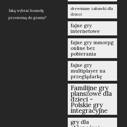
drewniane zabawki dla
Jaką wybrać konsolę
dzieci
przenośną do grania?
fajne gry
internetowe
fajne gry mmorpg
online bez
pobierania
fajne gry
multiplayer na
przeglądarkę
Familijne gry
planszowe dla
dzieci -
Polskie gry
integracyjne
gry dla