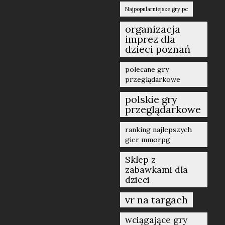
Najpopularniejsze gry pc
organizacja
imprez dla
dzieci poznań
polecane gry
przeglądarkowe
polskie gry
przeglądarkowe
ranking najlepszych
gier mmorpg
Sklep z
zabawkami dla
dzieci
vr na targach
wciągające gry