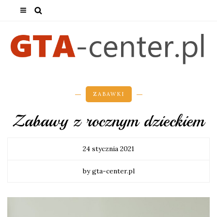
ZABAWKI
Zabawy z rocznym dzieckiem
24 stycznia 2021
by gta-center.pl