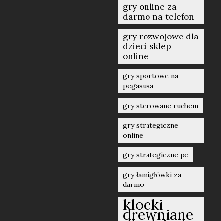
gry online za
darmo na telefon
gry rozwojowe dla
dzieci sklep
online
gry sportowe na
pegasusa
gry sterowane ruchem
gry strategiczne
online
gry strategiczne pc
gry łamigłówki za
darmo
klocki
drewniane