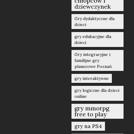
chłopców i
dziewczynek
Gry dydaktyczne dla
dzieci
gry edukacyjne dla
dzieci
Gry integracyjne i
familijne gry
planszowe Poznań
gry interaktywne
gry logiczne dla dzieci
online
gry mmorpg
free to play
gry na PS4