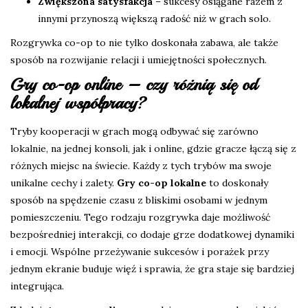
Zwiększona satysfakcja
– sukcesy osiągane razem z
innymi przynoszą większą radość niż w grach solo.
Rozgrywka co-op to nie tylko doskonała zabawa, ale także
sposób na rozwijanie relacji i umiejętności społecznych.
Gry co-op online – czy różnią się od
lokalnej współpracy?
Tryby kooperacji w grach mogą odbywać się zarówno
lokalnie, na jednej konsoli, jak i online, gdzie gracze łączą się z
różnych miejsc na świecie. Każdy z tych trybów ma swoje
unikalne cechy i zalety.
Gry co-op lokalne
to doskonały
sposób na spędzenie czasu z bliskimi osobami w jednym
pomieszczeniu. Tego rodzaju rozgrywka daje możliwość
bezpośredniej interakcji, co dodaje grze dodatkowej dynamiki
i emocji. Wspólne przeżywanie sukcesów i porażek przy
jednym ekranie buduje więź i sprawia, że gra staje się bardziej
integrująca.