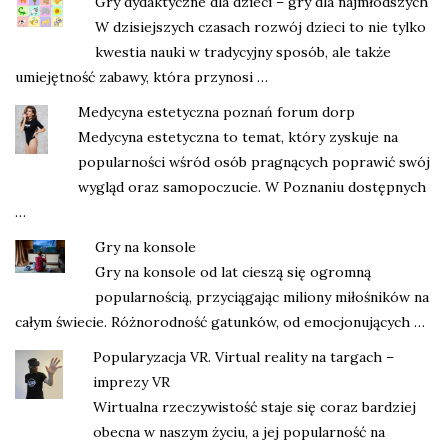
Gry dydaktyczne dla dzieci – gry dla najmłodszych
W dzisiejszych czasach rozwój dzieci to nie tylko
kwestia nauki w tradycyjny sposób, ale także
umiejętność zabawy, która przynosi …
Medycyna estetyczna poznań forum dorp
Medycyna estetyczna to temat, który zyskuje na
popularności wśród osób pragnących poprawić swój
wygląd oraz samopoczucie. W Poznaniu dostępnych
…
Gry na konsole
Gry na konsole od lat cieszą się ogromną
popularnością, przyciągając miliony miłośników na
całym świecie. Różnorodność gatunków, od emocjonujących …
Popularyzacja VR. Virtual reality na targach –
imprezy VR
Wirtualna rzeczywistość staje się coraz bardziej
obecna w naszym życiu, a jej popularność na