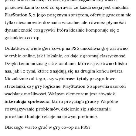
przeciwnikami to coś, co sprawia, że każda sesja jest unikalna.
PlayStation 5, z jego potężnym sprzętem, oferuje graczom nie
tylko niesamowite doznania wizualne, ale również płynność i
dynamiczność rozgrywki, która idealnie komponuje się z
gatunkiem co-op.
Dodatkowo, wiele gier co-op na PS5 umożliwia grę zarówno
w trybie online, jak i lokalnie, co daje ogromną elastyczność.
Dzięki temu można grać z osobami, które są zarówno blisko
nas, jak i z tymi, które znajdują się na drugim końcu świata.
Niezależnie od tego, czy wybierasz tytuły przygodowe,
strzelanki, czy gry logiczne, PlayStation 5 zapewnia szeroki
wachlarz możliwości. Ważnym elementem jest również
interakcja społeczna
, która przyciąga graczy. Wspólne
rozwiązywanie problemów, dzielenie się sukcesami i
porażkami buduje relacje na nowym poziomie.
Dlaczego warto grać w gry co-op na PS5?