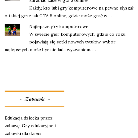
zarabiać kase w gta 5 online?
Każdy, kto lubi gry komputerowe na pewno słyszał
o takiej grze jak GTA 5 online, gdzie może grać w …
Najlepsze gry komputerowe
W świecie gier komputerowych, gdzie co roku
pojawiają się setki nowych tytułów, wybór
najlepszych może być nie lada wyzwaniem. …
Zabawki
Edukacja dziecka przez
zabawę. Gry edukacyjne i
zabawki dla dzieci