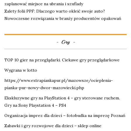
zaplanować miejsce na ubrania i szuflady
Zalety folii PPF: Dlaczego warto okleić swoje auto?
Nowoczesne rozwiązania w branży producentów opakowań
Gry
TOP 10 gier na przeglądarki. Ciekawe gry przeglądarkowe
Wygrana w lotto
https://www.extrapiankapur.pl/mazowsze/ocieplenia-
pianka-pur-nowy-dwor-mazowiecki.php
Ekskluzywne gry na PlayStation 4 – gry sterowane ruchem.
Gry na Sony Playstation 4 – PS4
Organizacja imprez dla dzieci – fotobudka na imprezę Poznań
Zabawki i gry rozwojowe dla dzieci – sklep online