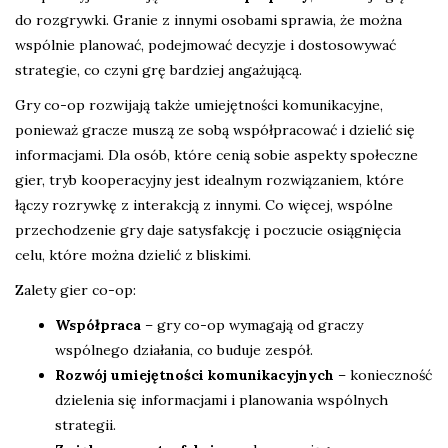
do rozgrywki. Granie z innymi osobami sprawia, że można
wspólnie planować, podejmować decyzje i dostosowywać
strategie, co czyni grę bardziej angażującą.
Gry co-op rozwijają także umiejętności komunikacyjne,
ponieważ gracze muszą ze sobą współpracować i dzielić się
informacjami. Dla osób, które cenią sobie aspekty społeczne
gier, tryb kooperacyjny jest idealnym rozwiązaniem, które
łączy rozrywkę z interakcją z innymi. Co więcej, wspólne
przechodzenie gry daje satysfakcję i poczucie osiągnięcia
celu, które można dzielić z bliskimi.
Zalety gier co-op:
Współpraca
– gry co-op wymagają od graczy
wspólnego działania, co buduje zespół.
Rozwój umiejętności komunikacyjnych
– konieczność
dzielenia się informacjami i planowania wspólnych
strategii.