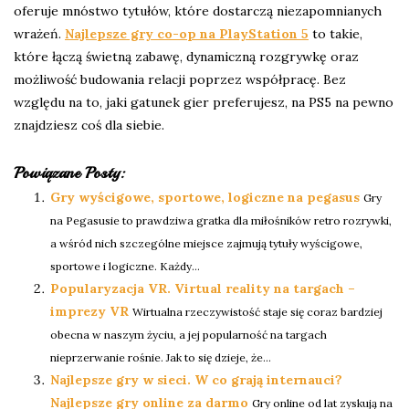
oferuje mnóstwo tytułów, które dostarczą niezapomnianych
wrażeń.
Najlepsze gry co-op na PlayStation 5
to takie,
które łączą świetną zabawę, dynamiczną rozgrywkę oraz
możliwość budowania relacji poprzez współpracę. Bez
względu na to, jaki gatunek gier preferujesz, na PS5 na pewno
znajdziesz coś dla siebie.
Powiązane Posty:
Gry wyścigowe, sportowe, logiczne na pegasus
Gry
na Pegasusie to prawdziwa gratka dla miłośników retro rozrywki,
a wśród nich szczególne miejsce zajmują tytuły wyścigowe,
sportowe i logiczne. Każdy...
Popularyzacja VR. Virtual reality na targach –
imprezy VR
Wirtualna rzeczywistość staje się coraz bardziej
obecna w naszym życiu, a jej popularność na targach
nieprzerwanie rośnie. Jak to się dzieje, że...
Najlepsze gry w sieci. W co grają internauci?
Najlepsze gry online za darmo
Gry online od lat zyskują na