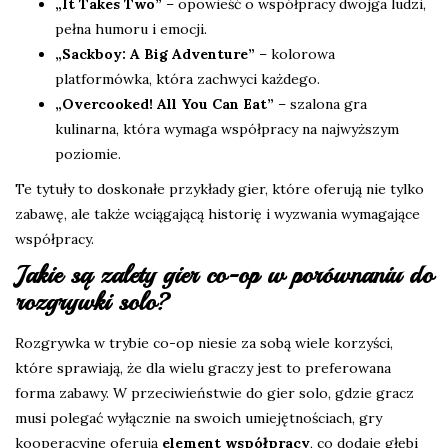
„It Takes Two”
– opowieść o współpracy dwojga ludzi,
pełna humoru i emocji.
„Sackboy: A Big Adventure”
– kolorowa
platformówka, która zachwyci każdego.
„Overcooked! All You Can Eat”
– szalona gra
kulinarna, która wymaga współpracy na najwyższym
poziomie.
Te tytuły to doskonałe przykłady gier, które oferują nie tylko
zabawę, ale także wciągającą historię i wyzwania wymagające
współpracy.
Jakie są zalety gier co-op w porównaniu do
rozgrywki solo?
Rozgrywka w trybie co-op niesie za sobą wiele korzyści,
które sprawiają, że dla wielu graczy jest to preferowana
forma zabawy. W przeciwieństwie do gier solo, gdzie gracz
musi polegać wyłącznie na swoich umiejętnościach, gry
kooperacyjne oferują
element współpracy
, co dodaje głębi