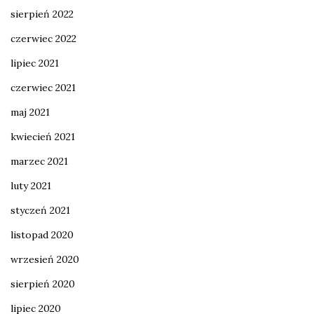
sierpień 2022
czerwiec 2022
lipiec 2021
czerwiec 2021
maj 2021
kwiecień 2021
marzec 2021
luty 2021
styczeń 2021
listopad 2020
wrzesień 2020
sierpień 2020
lipiec 2020