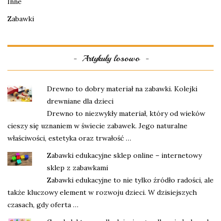
Inne
Zabawki
Artykuły losowo
Drewno to dobry materiał na zabawki. Kolejki
drewniane dla dzieci
Drewno to niezwykły materiał, który od wieków
cieszy się uznaniem w świecie zabawek. Jego naturalne
właściwości, estetyka oraz trwałość …
Zabawki edukacyjne sklep online – internetowy
sklep z zabawkami
Zabawki edukacyjne to nie tylko źródło radości, ale
także kluczowy element w rozwoju dzieci. W dzisiejszych
czasach, gdy oferta …