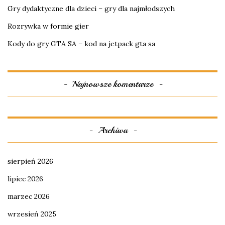
Gry dydaktyczne dla dzieci – gry dla najmłodszych
Rozrywka w formie gier
Kody do gry GTA SA – kod na jetpack gta sa
Najnowsze komentarze
Archiwa
sierpień 2026
lipiec 2026
marzec 2026
wrzesień 2025