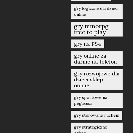
gry logiczne dla dzieci
online
gry mmorpg
free to play
gry na PS4
gry online za
darmo na telefon
gry rozwojowe dla
dzieci sklep
online
gry sportowe na
pegasusa
gry sterowane ruchem
gry strategiczne
online