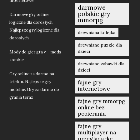
internetowe
darmowe
polskie gry
Darmowe gry online
mmorpg
logiczne dla dorosłych.
Najlepsze gry logiczne dla
drewniana kolejka
dorosłych
drewniane puzzle dla
dzieci
Mody do gier gta v – mods
zombie
drewniane zabawki dla
dzieci
Gry online za darmo na
telefon. Najlepsze gry
fajne gry
internetowe
mobilne. Gry za darmo do
grania teraz
fajne gry mmorpg
online bez
pobierania
fajne gry
multiplayer na
przeglądarkę