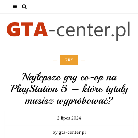
GRY
Najlepsze gry co-op na
PlayStation 5 – które tytuły
musisz wypróbować?
2 lipca 2024
by gta-center.pl