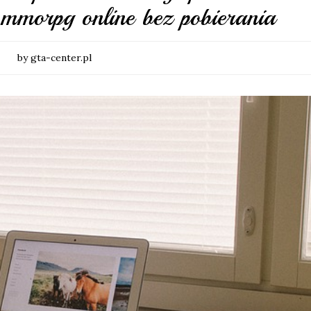
morpg online bez pobierania
by gta-center.pl