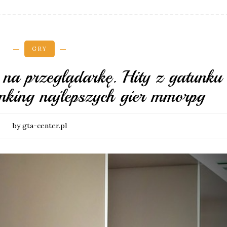
GRY
r na przeglądarkę. Hity z gatunku
g najlepszych gier mmorpg
by gta-center.pl