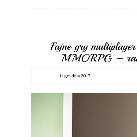
Fajne gry multiplaye
MMORPG – rankin
11 grudnia 2017