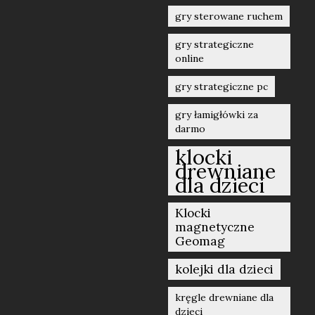
gry sterowane ruchem
gry strategiczne
online
gry strategiczne pc
gry łamigłówki za
darmo
klocki
drewniane
dla dzieci
Klocki
magnetyczne
Geomag
kolejki dla dzieci
kręgle drewniane dla
dzieci