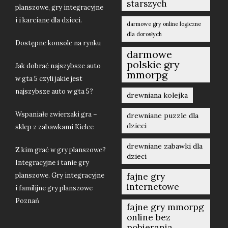
starszych
planszowe, gry integracyjne
i i karciane dla dzieci.
darmowe gry online logiczne
dla dorosłych
Dostępne konsole na rynku
darmowe
polskie gry
Jak dobrać najszybsze auto
mmorpg
w gta 5 czyli jakie jest
najszybsze auto w gta 5?
drewniana kolejka
Wspaniałe zwierzaki gra –
drewniane puzzle dla
dzieci
sklep z zabawkami Kielce
drewniane zabawki dla
Z kim grać w gry planszowe?
dzieci
Integracyjne i tanie gry
planszowe. Gry integracyjne
fajne gry
internetowe
i familijne gry planszowe
Poznań
fajne gry mmorpg
online bez
pobierania