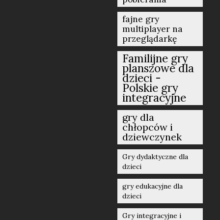
fajne gry
multiplayer na
przeglądarkę
Familijne gry
planszowe dla
dzieci -
Polskie gry
integracyjne
gry dla
chłopców i
dziewczynek
Gry dydaktyczne dla
dzieci
gry edukacyjne dla
dzieci
Gry integracyjne i