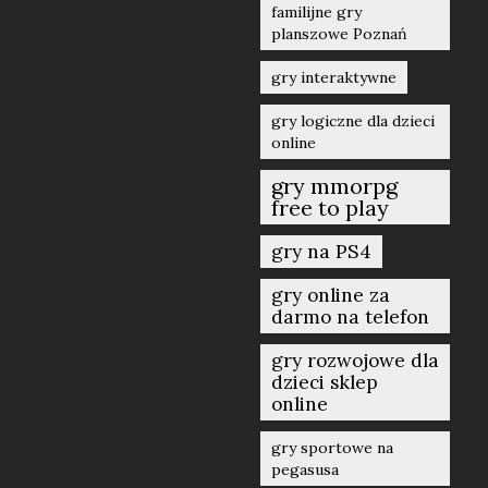
familijne gry
planszowe Poznań
gry interaktywne
gry logiczne dla dzieci
online
gry mmorpg
free to play
gry na PS4
gry online za
darmo na telefon
gry rozwojowe dla
dzieci sklep
online
gry sportowe na
pegasusa