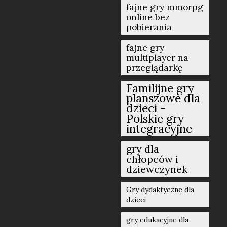
fajne gry mmorpg
online bez
pobierania
fajne gry
multiplayer na
przeglądarkę
Familijne gry
planszowe dla
dzieci -
Polskie gry
integracyjne
gry dla
chłopców i
dziewczynek
Gry dydaktyczne dla
dzieci
gry edukacyjne dla