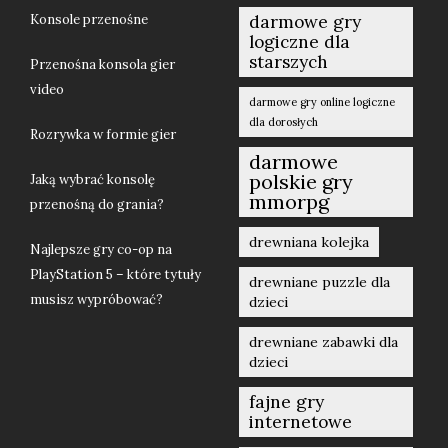
Konsole przenośne
darmowe gry
logiczne dla
starszych
Przenośna konsola gier
video
darmowe gry online logiczne
dla dorosłych
Rozrywka w formie gier
darmowe
polskie gry
Jaką wybrać konsolę
mmorpg
przenośną do grania?
drewniana kolejka
Najlepsze gry co-op na
PlayStation 5 – które tytuły
drewniane puzzle dla
musisz wypróbować?
dzieci
drewniane zabawki dla
dzieci
fajne gry
internetowe