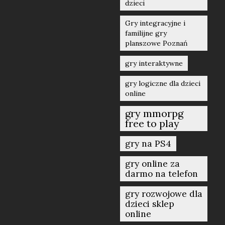
dzieci
Gry integracyjne i
familijne gry
planszowe Poznań
gry interaktywne
gry logiczne dla dzieci
online
gry mmorpg
free to play
gry na PS4
gry online za
darmo na telefon
gry rozwojowe dla
dzieci sklep
online