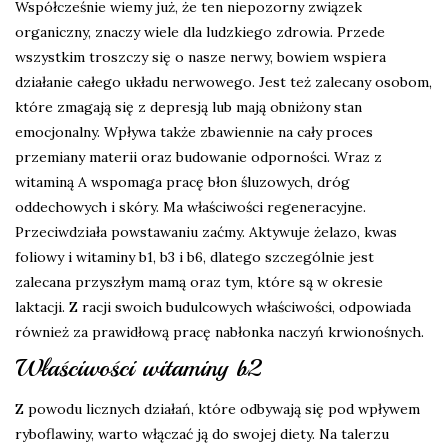
Współcześnie wiemy już, że ten niepozorny związek
organiczny, znaczy wiele dla ludzkiego zdrowia. Przede
wszystkim troszczy się o nasze nerwy, bowiem wspiera
działanie całego układu nerwowego. Jest też zalecany osobom,
które zmagają się z depresją lub mają obniżony stan
emocjonalny. Wpływa także zbawiennie na cały proces
przemiany materii oraz budowanie odporności. Wraz z
witaminą A wspomaga pracę błon śluzowych, dróg
oddechowych i skóry. Ma właściwości regeneracyjne.
Przeciwdziała powstawaniu zaćmy. Aktywuje żelazo, kwas
foliowy i witaminy b1, b3 i b6, dlatego szczególnie jest
zalecana przyszłym mamą oraz tym, które są w okresie
laktacji. Z racji swoich budulcowych właściwości, odpowiada
również za prawidłową pracę nabłonka naczyń krwionośnych.
Właściwości witaminy b2
Z powodu licznych działań, które odbywają się pod wpływem
ryboflawiny, warto włączać ją do swojej diety. Na talerzu