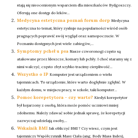
stają się nieocenionym wsparciem dla mieszkańców Bydgoszczy.
Oferują one dostęp do leków...
Medycyna estetyczna poznań forum dorp
Medycyna
estetyczna to temat, który zyskuje na popularności wśród osób
pragnących poprawić swój wygląd oraz samopoczucie. W
Poznaniu dostępnych jest wiele zabiegów,...
Symptomy pcheł u psa
Nasze czworonogi często są
atakowane przez kleszcze, komary lub pchły. I choć staramy się z
nimi walczyć, często zbyt szybko tracimy cierpliwość...
Wszystko o IP
Komputer jest urządzeniem o wielu
tajemnicach. To urządzenie, które warto dogłębnie zgłębić. W
każdym domu, w miejscu pracy, w szkole, taki komputer...
Pomoc korepetytora – czy warto?
Kiedyś korepetytor
był kojarzony z osobą, która może pomóc uczniowi mniej
zdolnemu. Należy zdawać sobie jednak sprawę, że korepetycji
zazwyczaj udzielają osoby,...
Wskaźnik BMI
Jak obliczyć BMI ? Czy wiesz, czym jest
tajemniczy Współczynnik Masy Ciała (ang. Body Mass Index),