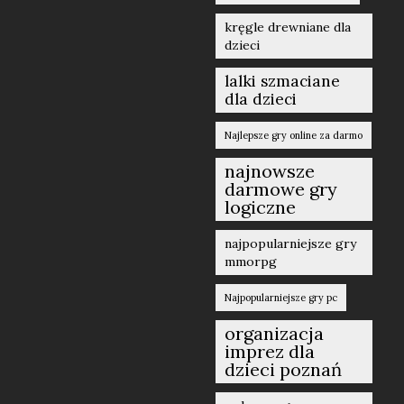
kręgle drewniane dla
dzieci
lalki szmaciane
dla dzieci
Najlepsze gry online za darmo
najnowsze
darmowe gry
logiczne
najpopularniejsze gry
mmorpg
Najpopularniejsze gry pc
organizacja
imprez dla
dzieci poznań