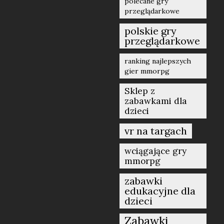
polecane gry
przeglądarkowe
polskie gry
przeglądarkowe
ranking najlepszych
gier mmorpg
Sklep z
zabawkami dla
dzieci
vr na targach
wciągające gry
mmorpg
zabawki
edukacyjne dla
dzieci
Zabawki