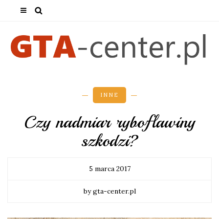
INNE
Czy nadmiar ryboflawiny
szkodzi?
5 marca 2017
by gta-center.pl