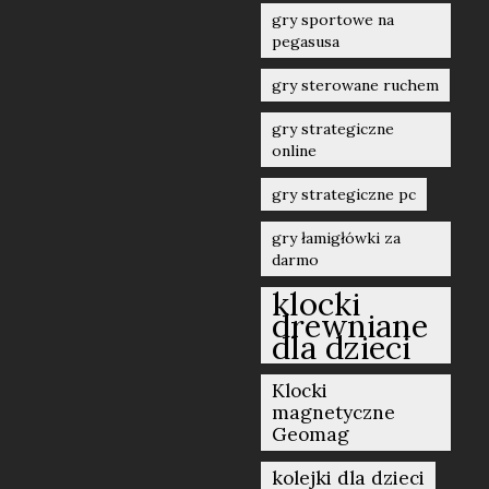
gry sportowe na
pegasusa
gry sterowane ruchem
gry strategiczne
online
gry strategiczne pc
gry łamigłówki za
darmo
klocki
drewniane
dla dzieci
Klocki
magnetyczne
Geomag
kolejki dla dzieci